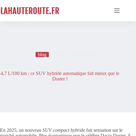
Passer
au
contenu
blog
Elina
25 Fév 2025
4,7 L/100 km : ce SUV hybride automatique fait mieux que le
Duster !
En 2025, un nouveau
SUV compact hybride
fait sensation sur le
marché automobile. Plus économique que le célèbre Dacia Duster, il