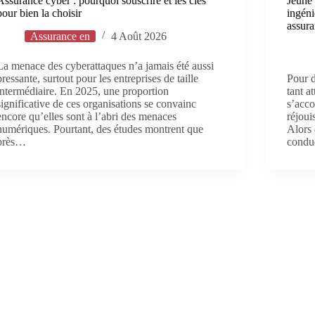
Assurance cyber : pourquoi souscrire et les clés
Jeune 
pour bien la choisir
ingéni
assura
Assurance en
4 Août 2026
La menace des cyberattaques n’a jamais été aussi
pressante, surtout pour les entreprises de taille
Pour 
intermédiaire. En 2025, une proportion
tant a
significative de ces organisations se convainc
s’acc
encore qu’elles sont à l’abri des menaces
réjoui
numériques. Pourtant, des études montrent que
Alors 
près…
condu