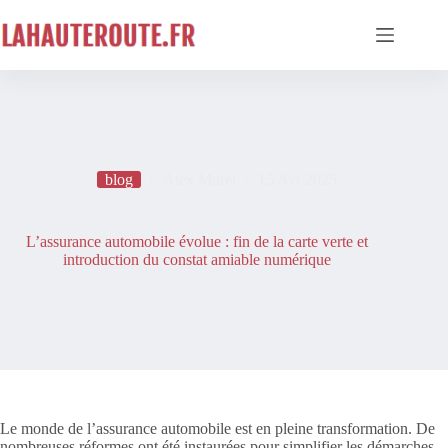
Passer
au
contenu
blog
Alex Morel
15 Avr 2025
L’assurance automobile évolue : fin de la carte verte et
introduction du constat amiable numérique
Le monde de l’assurance automobile est en pleine transformation. De
nombreuses réformes ont été instaurées pour simplifier les démarches,