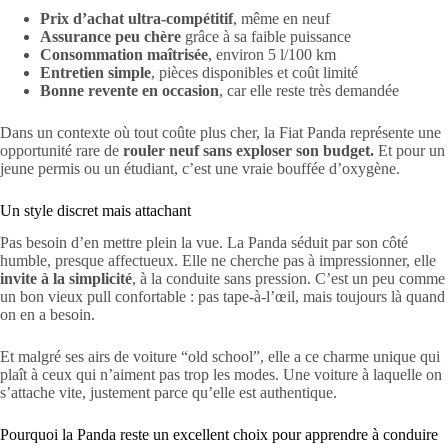
Prix d’achat ultra-compétitif
, même en neuf
Assurance peu chère
grâce à sa faible puissance
Consommation maîtrisée
, environ 5 l/100 km
Entretien simple
, pièces disponibles et coût limité
Bonne revente en occasion
, car elle reste très demandée
Dans un contexte où tout coûte plus cher, la Fiat Panda représente une
opportunité rare de
rouler neuf sans exploser son budget.
Et pour un
jeune permis ou un étudiant, c’est une vraie bouffée d’oxygène.
Un style discret mais attachant
Pas besoin d’en mettre plein la vue. La Panda séduit par son côté
humble, presque affectueux. Elle ne cherche pas à impressionner, elle
invite à la simplicité
, à la conduite sans pression. C’est un peu comme
un bon vieux pull confortable : pas tape-à-l’œil, mais toujours là quand
on en a besoin.
Et malgré ses airs de voiture “old school”, elle a ce charme unique qui
plaît à ceux qui n’aiment pas trop les modes. Une voiture à laquelle on
s’attache vite, justement parce qu’elle est authentique.
Pourquoi la Panda reste un excellent choix pour apprendre à conduire