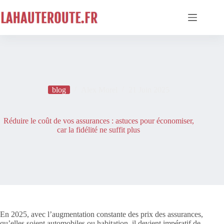
Passer
au
contenu
blog
Alex Morel
21 Juin 2025
Réduire le coût de vos assurances : astuces pour économiser,
car la fidélité ne suffit plus
En 2025, avec l’augmentation constante des prix des assurances,
qu’elles soient automobiles ou habitation, il devient impératif de