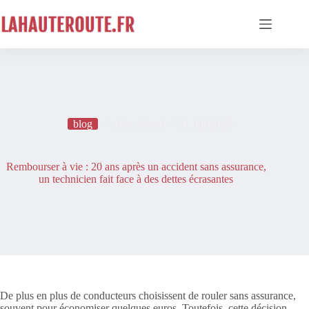
Passer
au
contenu
blog
Alex Morel
21 Juil 2025
Rembourser à vie : 20 ans après un accident sans assurance,
un technicien fait face à des dettes écrasantes
De plus en plus de conducteurs choisissent de rouler sans assurance,
souvent pour économiser quelques euros. Toutefois, cette décision