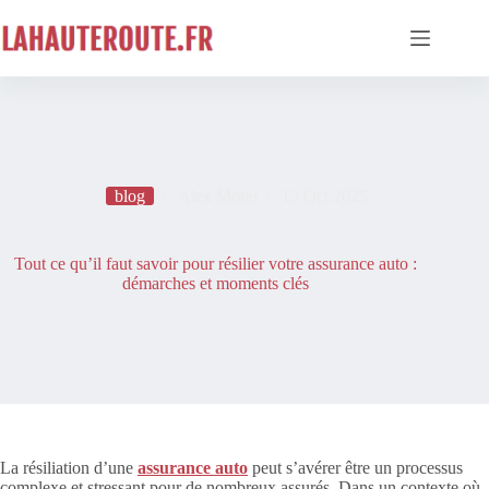
Passer
au
contenu
blog
Alex Morel
13 Oct 2025
Tout ce qu’il faut savoir pour résilier votre assurance auto :
démarches et moments clés
La résiliation d’une
assurance auto
peut s’avérer être un processus
complexe et stressant pour de nombreux assurés. Dans un contexte où