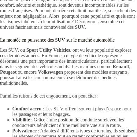
confort, sécurité et esthétique, sont devenus incontournables sur les
routes françaises. Pourtant, derrière cet attrait manifeste, se cachent des
enjeux non négligeables. Alors, pourquoi cette popularité et quels sont
les risques inhérents à leur utilisation ? Découvrons ensemble cet
univers fascinant mais controversé des
SUV
.
La montée en puissance des SUV sur le marché automobile
Les SUV, ou
Sport Utility Vehicles
, ont vu leur popularité exploser
ces dernières années. En France, ce type de véhicule représente
désormais une part importante des immatriculations, particulièrement
dans le segment des véhicules neufs. Les marques comme
Renault
,
Peugeot
ou encore
Volkswagen
proposent des modèles attrayants,
poussant ainsi les consommateurs à se détourner des berlines
traditionnelles.
Parmi les raisons de cet engouement, on peut citer :
Confort accru
: Les SUV offrent souvent plus d’espace pour
les passagers et leurs bagages.
Visibilité
: Grâce à une position de conduite surélevée, les
conducteurs bénéficient d’une meilleure vue sur la route.
Polyvalence
: Adaptés à différents types de terrains, ils séduisent
les adeptes d’aventures tout en restant confortables en milieu