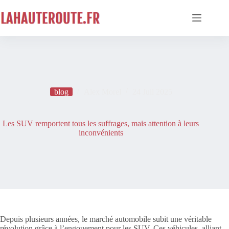
Passer
au
contenu
blog
Alex Morel
24 Juil 2025
Les SUV remportent tous les suffrages, mais attention à leurs
inconvénients
Depuis plusieurs années, le marché automobile subit une véritable
révolution grâce à l’engouement pour les SUV. Ces véhicules, alliant