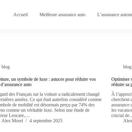
Accueil
Meilleure assurance auto
L’assurance automo
blog
blog
iture, un symbole de luxe : astuces pour réduire vos
Optimiser s
 d’assurance auto
réduire sa 
gard des Français sur la voiture a radicalement changé
À l’approc
ernières années. Ce qui était autrefois considéré comme
cherchent d
mbole de mobilité est désormais perçu par 74% des
assurance a
ens comme un véritable luxe. Selon une étude de
les vacance
ureur Leocare,…
crucial d
Alex Morel
4 septembre 2025
Alex