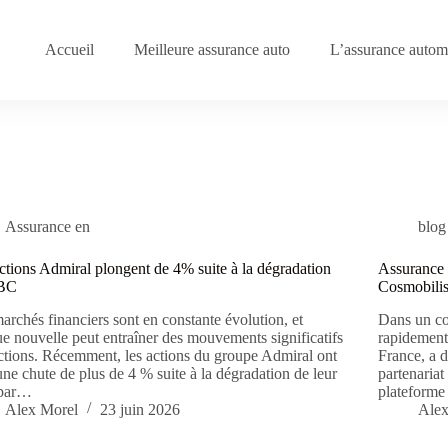
Accueil
Meilleure assurance auto
L’assurance automo
Assurance en
blog
ctions Admiral plongent de 4% suite à la dégradation
Assurance a
BC
Cosmobilis 
archés financiers sont en constante évolution, et
Dans un co
e nouvelle peut entraîner des mouvements significatifs
rapidement,
ctions. Récemment, les actions du groupe Admiral ont
France, a d
une chute de plus de 4 % suite à la dégradation de leur
partenariat
 par…
plateforme
Alex Morel
23 juin 2026
Alex