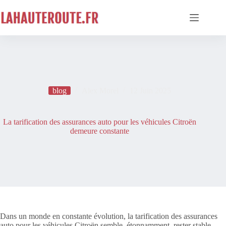
Passer
au
contenu
blog
Alex Morel
12 Juin 2025
La tarification des assurances auto pour les véhicules Citroën
demeure constante
Dans un monde en constante évolution, la tarification des assurances
auto pour les véhicules Citroën semble, étonnamment, rester stable.