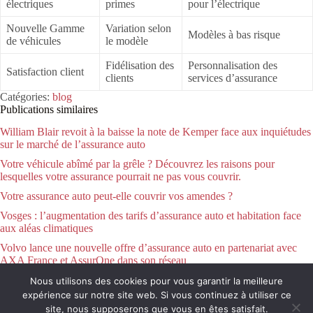
électriques
primes
pour l’électrique
Nouvelle Gamme
Variation selon
Modèles à bas risque
de véhicules
le modèle
Fidélisation des
Personnalisation des
Satisfaction client
clients
services d’assurance
Catégories:
blog
Publications similaires
William Blair revoit à la baisse la note de Kemper face aux inquiétudes
sur le marché de l’assurance auto
Votre véhicule abîmé par la grêle ? Découvrez les raisons pour
lesquelles votre assurance pourrait ne pas vous couvrir.
Votre assurance auto peut-elle couvrir vos amendes ?
Vosges : l’augmentation des tarifs d’assurance auto et habitation face
aux aléas climatiques
Volvo lance une nouvelle offre d’assurance auto en partenariat avec
AXA France et AssurOne dans son réseau
Nous utilisons des cookies pour vous garantir la meilleure
expérience sur notre site web. Si vous continuez à utiliser ce
Conditions générales
Contact
site, nous supposerons que vous en êtes satisfait.