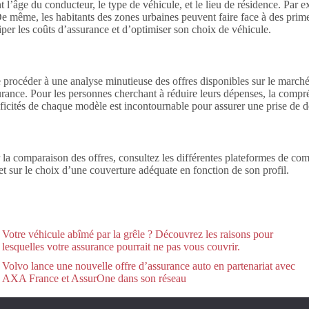
l’âge du conducteur, le type de véhicule, et le lieu de résidence. Par 
s. De même, les habitants des zones urbaines peuvent faire face à des pri
iper les coûts d’assurance et d’optimiser son choix de véhicule.
de procéder à une analyse minutieuse des offres disponibles sur le march
urance. Pour les personnes cherchant à réduire leurs dépenses, la compr
ficités de chaque modèle est incontournable pour assurer une prise de dé
 la comparaison des offres, consultez les différentes plateformes de comp
et sur le choix d’une couverture adéquate en fonction de son profil.
Votre véhicule abîmé par la grêle ? Découvrez les raisons pour
lesquelles votre assurance pourrait ne pas vous couvrir.
Volvo lance une nouvelle offre d’assurance auto en partenariat avec
AXA France et AssurOne dans son réseau