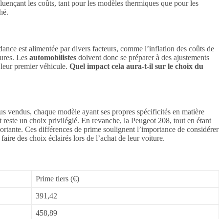
fluençant les coûts, tant pour les modèles thermiques que pour les
hé.
ance est alimentée par divers facteurs, comme l’inflation des coûts de
tures. Les
automobilistes
doivent donc se préparer à des ajustements
 leur premier véhicule.
Quel impact cela aura-t-il sur le choix du
lus vendus, chaque modèle ayant ses propres spécificités en matière
t reste un choix privilégié. En revanche, la Peugeot 208, tout en étant
portante. Ces différences de prime soulignent l’importance de considérer
ire des choix éclairés lors de l’achat de leur voiture.
Prime tiers (€)
391,42
458,89