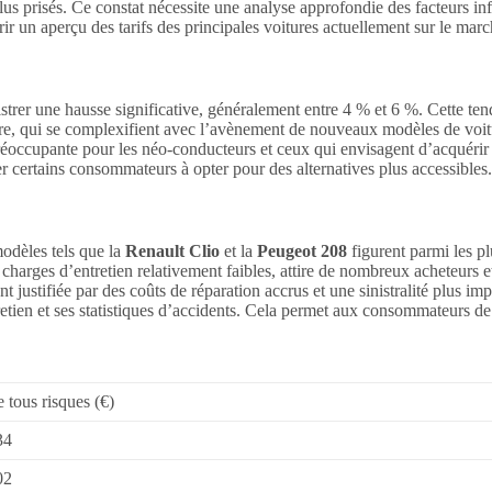
lus prisés. Ce constat nécessite une analyse approfondie des facteurs in
frir un aperçu des tarifs des principales voitures actuellement sur le marc
rer une hausse significative, généralement entre 4 % et 6 %. Cette tend
œuvre, qui se complexifient avec l’avènement de nouveaux modèles de voi
préoccupante pour les néo-conducteurs et ceux qui envisagent d’acquérir
 certains consommateurs à opter pour des alternatives plus accessibles.
odèles tels que la
Renault Clio
et la
Peugeot 208
figurent parmi les p
 charges d’entretien relativement faibles, attire de nombreux acheteurs e
justifiée par des coûts de réparation accrus et une sinistralité plus im
tien et ses statistiques d’accidents. Cela permet aux consommateurs de fa
 tous risques (€)
34
02