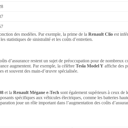
28
87
57
fonction des modèles. Par exemple, la prime de la
Renault Clio
est infé
 statistiques de sinistralité et les coûts d’entretien.
es coûts d’assurance restent un sujet de préoccupation pour de nombreux 
urance augmentent. Par exemple, la célèbre
Tesla Model Y
affiche des p
ses et souvent des main-d’œuvre spécialisée.
08
et la
Renault Mégane e-Tech
sont également supérieurs à ceux de l
mposants spécifiques aux véhicules électriques, comme les batteries haut
paration joue un rôle important dans l’augmentation des coûts d’assuran