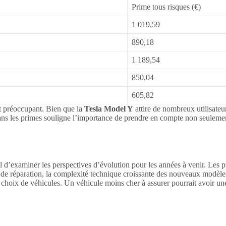
Prime tous risques (€)
1 019,59
890,18
1 189,54
850,04
605,82
at préoccupant. Bien que la
Tesla Model Y
attire de nombreux utilisateu
ns les primes souligne l’importance de prendre en compte non seulement
cial d’examiner les perspectives d’évolution pour les années à venir. Les
s de réparation, la complexité technique croissante des nouveaux modèle
rs choix de véhicules. Un véhicule moins cher à assurer pourrait avoir un