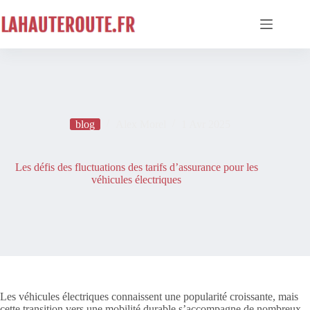
Passer
au
contenu
blog
Alex Morel
1 Avr 2025
Les défis des fluctuations des tarifs d’assurance pour les
véhicules électriques
Les véhicules électriques connaissent une popularité croissante, mais
cette transition vers une mobilité durable s’accompagne de nombreux