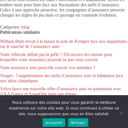
maîtres mots pour faire face aux fluctuations des tarifs d’assurance.
Grâce à une approche proactive, les compagnies d’assurance peuvent
changer les règles du jeu dans ce paysage en constante évolution.
Catégories:
blog
Publications similaires
William Blair revoit à la baisse la note de Kemper face aux inquiétudes
sur le marché de l’assurance auto
Votre véhicule abîmé par la grêle ? Découvrez les raisons pour
lesquelles votre assurance pourrait ne pas vous couvrir.
Votre assurance auto peut-elle couvrir vos amendes ?
Vosges : l’augmentation des tarifs d’assurance auto et habitation face
aux aléas climatiques
Volvo lance une nouvelle offre d’assurance auto en partenariat avec
AXA France et AssurOne dans son réseau
Nous utilisons des cookies pour vous garantir la meilleure
expérience sur notre site web. Si vous continuez à utiliser ce
Conditions générales
Contact
site, nous supposerons que vous en êtes satisfait.
Accepter
Refuser